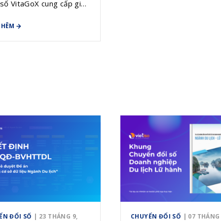
số VitaGoX cung cấp giải
toàn diện giúp hệ thống
THÊM
hội Du lịch Việt Nam nâng
ăng lực quản lý, vận hành
át triển hội một cách hiệu
ỂN ĐỔI SỐ
| 23 THÁNG 9,
CHUYỂN ĐỔI SỐ
| 07 THÁNG 