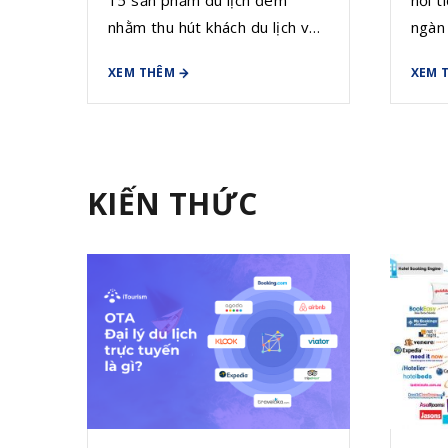
nhằm thu hút khách du lịch với
ngàn 
thông điệp: “Đêm Hà Nội -
Voi c
XEM THÊM
XEM 
Điểm chạm của những xúc
nhữn
cảm”.
đà ph
KIẾN THỨC