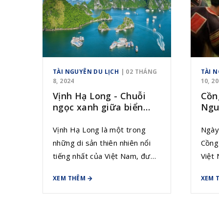
chuyển đổi số trong việc thúc
đẩy phát triển du lịch cộng
đồng, đồng thời đề xuất các
giải pháp cụ thể nhằm áp dụng
hiệu quả chuyển đổi số trong
lĩnh vực này.
TÀI NGUYÊN DU LỊCH
| 02 THÁNG
TÀI 
8, 2024
10, 2
Vịnh Hạ Long - Chuỗi
Cồn
ngọc xanh giữa biển
Ngu
khơi
hóa
Vịnh Hạ Long là một trong
Ngày
những di sản thiên nhiên nổi
Cồng
tiếng nhất của Việt Nam, được
Việt
Tổ chức Giáo dục, Khoa học
chính
XEM THÊM
XEM 
và Văn hóa Liên hợp quốc
tác v
(UNESCO) hai lần công nhận là
truyề
Di sản Thiên nhiên Thế giới.
Nhã 