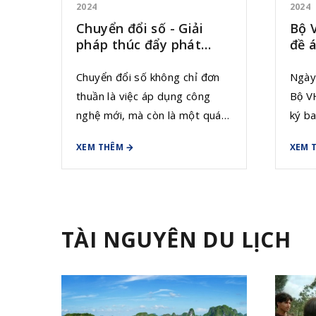
2024
2024
Chuyển đổi số - Giải
Bộ 
pháp thúc đẩy phát
đề 
triển du lịch cộng đồng
dữ l
Chuyển đổi số không chỉ đơn
Ngày
thuần là việc áp dụng công
Bộ 
nghệ mới, mà còn là một quá
ký b
trình thay đổi toàn diện cách
2710
XEM THÊM
XEM 
thức tổ chức, quản lý và cung
phê d
cấp dịch vụ. Trong ngành du
sở dư
lịch, chuyển đổi số đang mở ra
Quyết
những cơ hội mới, giúp các
kể tư
cộng đồng du lịch cải thiện
TÀI NGUYÊN DU LỊCH
chất lượng dịch vụ, nâng cao
trải nghiệm của du khách và
tăng trưởng bền vững. Bài viết
này sẽ phân tích vai trò của