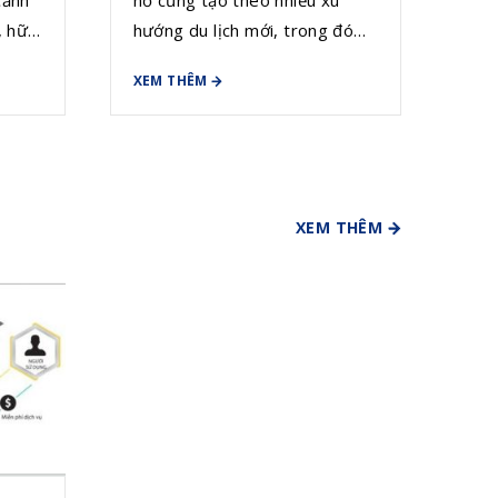
, hữu
hướng du lịch mới, trong đó
 vào
du lịch chuyển đổi số được coi
XEM THÊM
bạn.
là hướng đi phù hợp với bối
cảnh hiện tại.
XEM THÊM