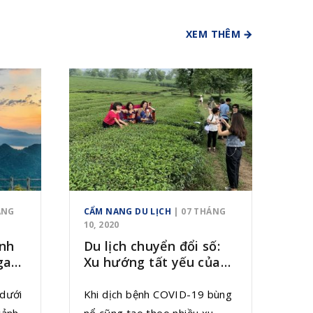
 của
phủ Việt Nam xếp hạng di tích
nh
quốc gia đặc biệt quan trọng
XEM THÊM
 tất
và UNESCO công nhận là di
 thế
sản thế giới kép từ năm 2014.
ớc.
ung
hưng
 phải
ÁNG
CẨM NANG DU LỊCH
| 07 THÁNG
10, 2020
ịnh
Du lịch chuyển đổi số:
gay
Xu hướng tất yếu của
ng
dòng chảy hiện đại
dưới
Khi dịch bệnh COVID-19 bùng
cảnh
nổ cũng tạo theo nhiều xu