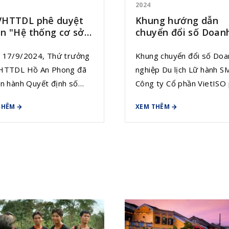
2024
VHTTDL phê duyệt
Khung hướng dẫn
án "Hệ thống cơ sở
chuyển đổi số Doan
iệu Ngành Du lịch"
nghiệp Du lịch Lữ h
 17/9/2024, Thứ trưởng
Khung chuyển đổi số Doa
VHTTDL Hồ An Phong đã
nghiệp Du lịch Lữ hành S
an hành Quyết định số
Công ty Cổ phần VietISO 
/QĐ-BVHTTDL về việc
hợp cùng Hiệp hội Phần
THÊM
XEM THÊM
uyệt đề án “Hệ thống cơ
và Dịch vụ Công nghệ th
̃ liệu ngành du lịch”.
tin Việt Nam (VINASA) xâ
 định có hiệu lực thi hành
dựng là bộ tài liệu chuyên
̀ ngày ký.
là kim chỉ nam, giúp Doan
nghiệp từng bước chuyển
số thành công thông qua
động hóa dữ liệu, tối ưu 
quy trình và tinh gọn vận