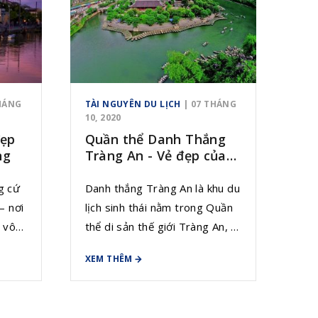
THÁNG
TÀI NGUYÊN DU LỊCH
| 07 THÁNG
10, 2020
đẹp
Quần thể Danh Thắng
ng
Tràng An - Vẻ đẹp của
”Vịnh Hạ Long trên cạn”
g cứ
Danh thắng Tràng An là khu du
– nơi
lịch sinh thái nằm trong Quần
 vô
thể di sản thế giới Tràng An, là
hể
một điểm du lịch nổi bật không
XEM THÊM
í cổ
những ở Việt Nam mà còn ở
phủ
khu vực Đông Nam Á và thế
n
giới. Nơi đây đã được Chính