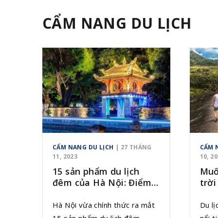
Đồng thời, nơi đây đã được
chiên
Chính phủ Việt Nam xếp hạng
văn h
CẨM NANG DU LỊCH
Di tích Quốc gia Đặc biệt tại
Việt 
Quyết định số 1272/QĐ-TTg,
sản c
ngày 12/8/2009.
CẨM NANG DU LỊCH
| 27 THÁNG
CẨM 
11, 2023
10, 2
15 sản phẩm du lịch
Muố
đêm của Hà Nội: Điểm
trờ
chạm của những xúc
quê
cảm
Voi
Hà Nội vừa chính thức ra mắt
Du l
15 sản phẩm du lịch đêm
nổi t