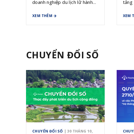
doanh nghiệp du lịch lữ hành
tảng 
quản lý Sản phẩm, quản lý
pháp 
XEM THÊM
XEM 
Booking, quản lý Đại lý, quản
Hiệp 
lý mạng lưới kết nối Doanh
cao n
nghiệp du lịch và Nhà cung cấp
và ph
dịch vụ du lịch trên toàn quốc.
quả.
CHUYỂN ĐỔI SỐ
CHUYỂN ĐỔI SỐ
| 30 THÁNG 10,
CHUY