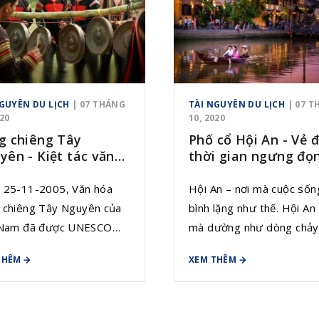
NGUYÊN DU LỊCH
| 07 THÁNG
TÀI NGUYÊN DU LỊCH
| 07 
020
10, 2020
g chiêng Tây
Phố cổ Hội An - Vẻ 
yên - Kiệt tác văn
thời gian ngưng đọ
 của nhân dân
 25-11-2005, Văn hóa
Hội An – nơi mà cuộc sốn
 chiêng Tây Nguyên của
bình lặng như thế. Hội An 
 Nam đã được UNESCO
mà dường như dòng chảy
 thức công nhận là kiệt
tình của thời gian chẳng t
THÊM
XEM THÊM
ăn hóa phi vật thể và
nào vùi lấp đi cái không kh
n khẩu của nhân loại. Sau
xưa. Những mái ngói cũ 
nhạc Cung đình Huế, Cồng
đầy rêu phong, những co