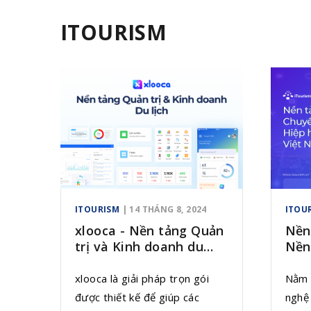
ITOURISM
ITOURISM
| 14 THÁNG 8, 2024
ITOU
xlooca - Nền tảng Quản
Nền
trị và Kinh doanh du
Nền
lịch
Hiệp
Na
xlooca là giải pháp trọn gói
Nằm t
được thiết kế để giúp các
nghệ 