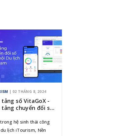
RISM
| 02 THÁNG 8, 2024
 tảng số VitaGoX -
 tảng chuyển đổi số
 hội Du lịch Việt
m
rong hệ sinh thái công
du lịch iTourism, Nền