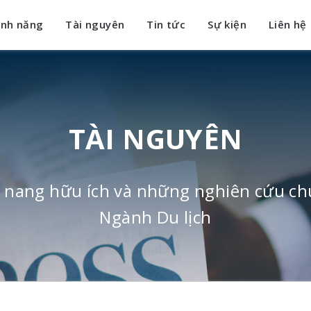
ính năng
Tài nguyên
Tin tức
Sự kiện
Liên hệ
TÀI NGUYÊN
m nang hữu ích và những nghiên cứu ch
Ngành Du lịch