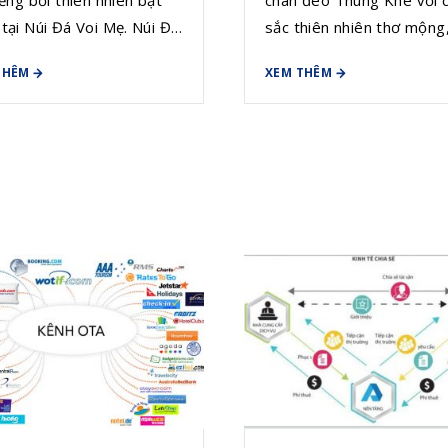
tại Núi Đá Voi Mẹ. Núi Đá
sắc thiên nhiên thơ mộng
òn là background của
tình sẽ là điểm đến thú vị
THÊM
XEM THÊM
g bộ ảnh nghìn like đậm
ngày cuối tuần dành cho 
ong vị sơn cước.