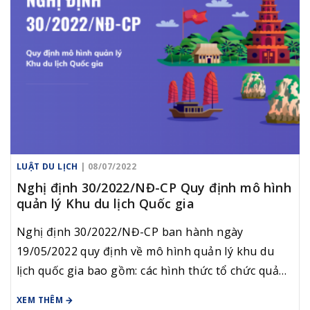
nội dung về điều tra tài nguyên du lịch theo Điều
4, Nghị định số 168/2017/NĐ-CP ngày 31/12/2017
của Chính phủ quy định chi tiết một số điều của
Luật Du lịch quy định điều tra tài nguyên du lịch.
LUẬT DU LỊCH
| 08/07/2022
Nghị định 30/2022/NĐ-CP Quy định mô hình
quản lý Khu du lịch Quốc gia
Nghị định 30/2022/NĐ-CP ban hành ngày
19/05/2022 quy định về mô hình quản lý khu du
lịch quốc gia bao gồm: các hình thức tổ chức quản
lý khu du lịch quốc gia; nhiệm vụ, quyền hạn của tổ
XEM THÊM
chức quản lý khu du lịch quốc gia; trách nhiệm của