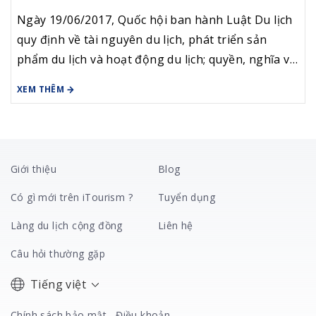
Ngày 19/06/2017, Quốc hội ban hành Luật Du lịch
quy định về tài nguyên du lịch, phát triển sản
phẩm du lịch và hoạt động du lịch; quyền, nghĩa vụ
của khách du lịch, tổ chức, cá nhân kinh doanh du
XEM THÊM
lịch, cơ quan, tổ chức, cá nhân khác, cộng đồng
dân cư có hoạt động liên quan đến du lịch; quản lý
nhà nước về du lịch.
Giới thiệu
Blog
Có gì mới trên iTourism ?
Tuyển dụng
Làng du lịch cộng đồng
Liên hệ
Câu hỏi thường gặp
Tiếng việt
Chính sách bảo mật
Điều khoản