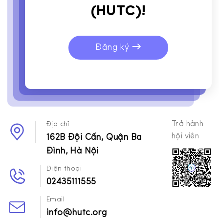
(HUTC)!
Đăng ký
Trở hành
Địa chỉ
hội viên
162B Đội Cấn, Quận Ba
Đình, Hà Nội
Điện thoại
02435111555
Email
info@hutc.org